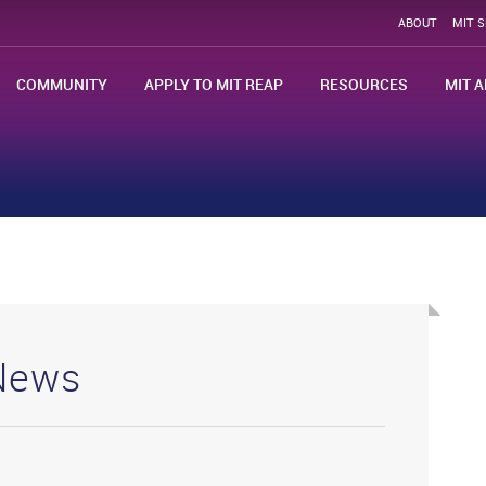
ABOUT
MIT 
COMMUNITY
APPLY TO MIT REAP
RESOURCES
MIT A
News