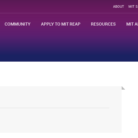
ABOUT
MIT 
COMMUNITY
APPLY TO MIT REAP
RESOURCES
MIT A