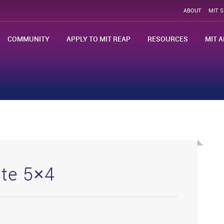
ABOUT
MIT 
COMMUNITY
APPLY TO MIT REAP
RESOURCES
MIT A
te 5×4