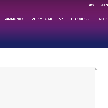
ABOUT
MIT 
COMMUNITY
APPLY TO MIT REAP
RESOURCES
MIT A