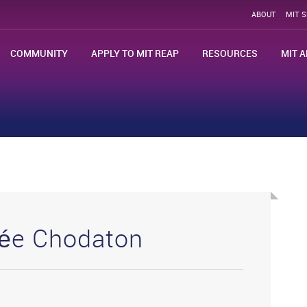
ABOUT
MIT 
COMMUNITY
APPLY TO MIT REAP
RESOURCES
MIT A
dée Chodaton